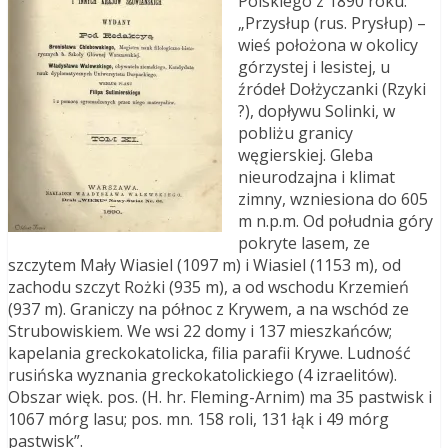
Polskiego z 1890 roku:
„Przysłup (rus. Prysłup) –
wieś położona w okolicy
górzystej i lesistej, u
źródeł Dołżyczanki (Rzyki
?), dopływu Solinki, w
pobliżu granicy
węgierskiej. Gleba
nieurodzajna i klimat
zimny, wzniesiona do 605
m n.p.m. Od południa góry
pokryte lasem, ze
szczytem Mały Wiasiel (1097 m) i Wiasiel (1153 m), od
zachodu szczyt Rożki (935 m), a od wschodu Krzemień
(937 m). Graniczy na północ z Krywem, a na wschód ze
Strubowiskiem. We wsi 22 domy i 137 mieszkańców;
kapelania greckokatolicka, filia parafii Krywe. Ludność
rusińska wyznania greckokatolickiego (4 izraelitów).
Obszar więk. pos. (H. hr. Fleming-Arnim) ma 35 pastwisk i
1067 mórg lasu; pos. mn. 158 roli, 131 łąk i 49 mórg
pastwisk”.