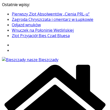
Przejdź
Ostatnie wpisy:
do
Pierwszy Zlot Absolwentów „Cienia PRL-u”
treści
Zagroda Chryszczata i cmentarz w Łupkowie
Odjazd wnuków
Wnuczek na Połoninie Wetlińskiej
Zlot Przyjaciół Bies Czad Bluesa