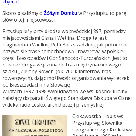
zbymal
Skoro pisaliśmy o
Żółtym Domku
w Przysłupiu, to parę
słów o tej miejscowości.
Przysłup leży przy drodze wojewódzkiej 897, pomiędzy
miejscowościami Cisna i Wetlina. Droga ta jest
fragmentem Wielkiej Pętli Bieszczadzkiej, jak potocznie
nazywa się trasę samochodową i rowerową w polskiej
części Bieszczadów i Gór Sanocko-Turczańskich. Jest to
również droga włączona do tras międzynarodowego
szlaku „Zielony Rower” (ok. 700 kilometrów tras
rowerowych), dając możliwość organizowania wycieczek
po Bieszczadach i na Słowację.
W latach 1997-1998 wybudowano we wsi kościół filialny
należący do parafii Świętego Stanisława Biskupa w Cisnej
w dekanacie Lesko, archidiecezji przemyskiej.
Ciekawostka – opis wsi
Przysłup wg. Słownika
Geograficznego Królestwa