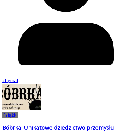
zbymal
Książki
Bóbrka. Unikatowe dziedzictwo przemysłu