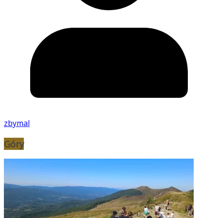
zbymal
Góry