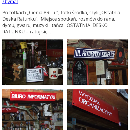
zbymal
Po fotkach „Cienia PRL-u”, fotki środka, czyli „Ostatnia
Deska Ratunku”. Miejsce spotkań, rozmów do rana,
dymu, gwaru, muzyki i tańca. OSTATNIA DESKO
RATUNKU – ratuj się…