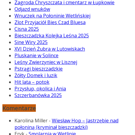
Zagroda Chryszczata i cmentarz w Łupkowie
Odjazd wnuków
Wnuczek na Połoninie Wetlińskiej
Zlot Przyjaciół Bies Czad Bluesa
Cisna 2025
Bieszczadzka Kolejka Leśna 2025
Sine Wiry 2025
XVI Dzień Żubra w Lutowiskach
Pluskanie w Solince
Leśny Zwierzyniec w Lisznej
Pstrągi bieszczadzkie
Żółty Domek i luzik
Hit lata – potok
Przysłup, okolica i Ania
Szczerbanówka 2025
Komentarze
Karolina Miller
-
Wiesław Hop – Jastrzębie nad
połoniną (kryminał bieszczadzki)
Eryk
-
Smolarnia w Wetlinie