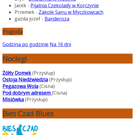
Jacek
-
Pijalnia Czekolady w Korczynie
Przemek
-
Zakole Sanu w Myczkowcach
gazda jozef
-
Banderoza
Pogoda
Godzina po godzinie
Na 16 dni
Noclegi
Żółty Domek
(Przysłup)
Ostoja Niedźwiedzia
(Przysłup)
Pegazowa Wola
(Cisna)
Pod dobrym adresem
(Cisna)
Misiówka
(Przysłup)
Bies Czad Blues