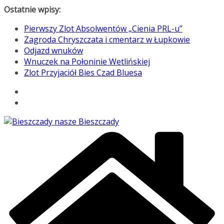
Przejdź
Ostatnie wpisy:
do
Pierwszy Zlot Absolwentów „Cienia PRL-u”
treści
Zagroda Chryszczata i cmentarz w Łupkowie
Odjazd wnuków
Wnuczek na Połoninie Wetlińskiej
Zlot Przyjaciół Bies Czad Bluesa