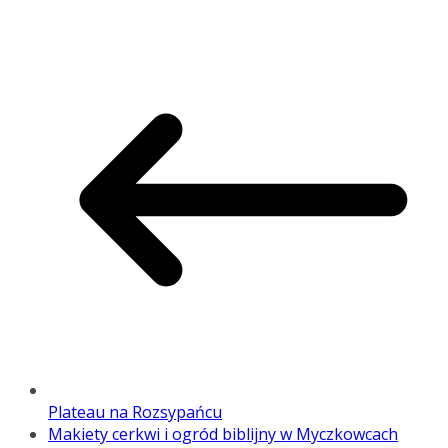
Plateau na Rozsypańcu
Makiety cerkwi i ogród biblijny w Myczkowcach