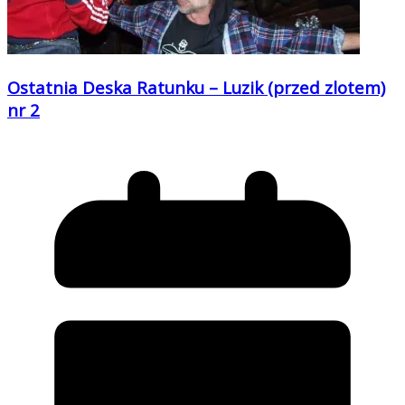
Ostatnia Deska Ratunku – Luzik (przed zlotem)
nr 2