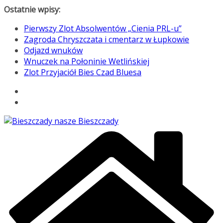
Przejdź
Ostatnie wpisy:
do
Pierwszy Zlot Absolwentów „Cienia PRL-u”
treści
Zagroda Chryszczata i cmentarz w Łupkowie
Odjazd wnuków
Wnuczek na Połoninie Wetlińskiej
Zlot Przyjaciół Bies Czad Bluesa