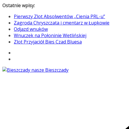
Przejdź
Ostatnie wpisy:
do
Pierwszy Zlot Absolwentów „Cienia PRL-u”
treści
Zagroda Chryszczata i cmentarz w Łupkowie
Odjazd wnuków
Wnuczek na Połoninie Wetlińskiej
Zlot Przyjaciół Bies Czad Bluesa