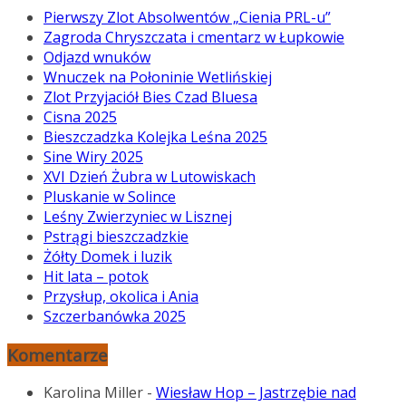
Pierwszy Zlot Absolwentów „Cienia PRL-u”
Zagroda Chryszczata i cmentarz w Łupkowie
Odjazd wnuków
Wnuczek na Połoninie Wetlińskiej
Zlot Przyjaciół Bies Czad Bluesa
Cisna 2025
Bieszczadzka Kolejka Leśna 2025
Sine Wiry 2025
XVI Dzień Żubra w Lutowiskach
Pluskanie w Solince
Leśny Zwierzyniec w Lisznej
Pstrągi bieszczadzkie
Żółty Domek i luzik
Hit lata – potok
Przysłup, okolica i Ania
Szczerbanówka 2025
Komentarze
Karolina Miller
-
Wiesław Hop – Jastrzębie nad