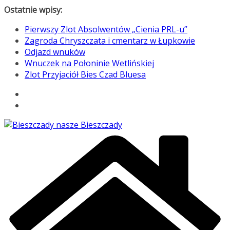
Przejdź
Ostatnie wpisy:
do
Pierwszy Zlot Absolwentów „Cienia PRL-u”
treści
Zagroda Chryszczata i cmentarz w Łupkowie
Odjazd wnuków
Wnuczek na Połoninie Wetlińskiej
Zlot Przyjaciół Bies Czad Bluesa