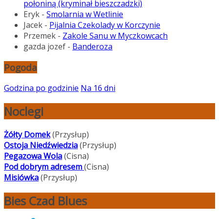
połoniną (kryminał bieszczadzki)
Eryk
-
Smolarnia w Wetlinie
Jacek
-
Pijalnia Czekolady w Korczynie
Przemek
-
Zakole Sanu w Myczkowcach
gazda jozef
-
Banderoza
Pogoda
Godzina po godzinie
Na 16 dni
Noclegi
Żółty Domek
(Przysłup)
Ostoja Niedźwiedzia
(Przysłup)
Pegazowa Wola
(Cisna)
Pod dobrym adresem
(Cisna)
Misiówka
(Przysłup)
Bies Czad Blues