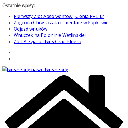
Przejdź
Ostatnie wpisy:
do
Pierwszy Zlot Absolwentów „Cienia PRL-u”
treści
Zagroda Chryszczata i cmentarz w Łupkowie
Odjazd wnuków
Wnuczek na Połoninie Wetlińskiej
Zlot Przyjaciół Bies Czad Bluesa