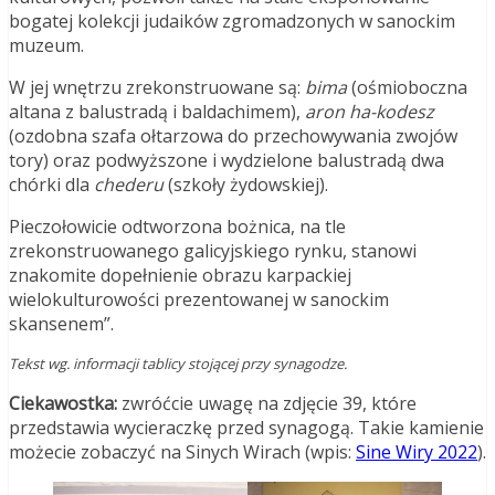
bogatej kolekcji judaików zgromadzonych w sanockim
muzeum.
W jej wnętrzu zrekonstruowane są:
bima
(ośmioboczna
altana z balustradą i baldachimem),
aron ha-kodesz
(ozdobna szafa ołtarzowa do przechowywania zwojów
tory) oraz podwyższone i wydzielone balustradą dwa
chórki dla
chederu
(szkoły żydowskiej).
Pieczołowicie odtworzona bożnica, na tle
zrekonstruowanego galicyjskiego rynku, stanowi
znakomite dopełnienie obrazu karpackiej
wielokulturowości prezentowanej w sanockim
skansenem”.
Tekst wg. informacji tablicy stojącej przy synagodze.
Ciekawostka:
zwróćcie uwagę na zdjęcie 39, które
przedstawia wycieraczkę przed synagogą. Takie kamienie
możecie zobaczyć na Sinych Wirach (wpis:
Sine Wiry 2022
).