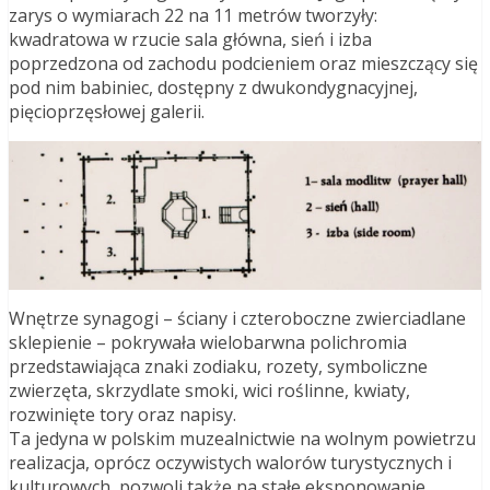
zarys o wymiarach 22 na 11 metrów tworzyły:
kwadratowa w rzucie sala główna, sień i izba
poprzedzona od zachodu podcieniem oraz mieszczący się
pod nim babiniec, dostępny z dwukondygnacyjnej,
pięcioprzęsłowej galerii.
Wnętrze synagogi – ściany i czteroboczne zwierciadlane
sklepienie – pokrywała wielobarwna polichromia
przedstawiająca znaki zodiaku, rozety, symboliczne
zwierzęta, skrzydlate smoki, wici roślinne, kwiaty,
rozwinięte tory oraz napisy.
Ta jedyna w polskim muzealnictwie na wolnym powietrzu
realizacja, oprócz oczywistych walorów turystycznych i
kulturowych, pozwoli także na stałe eksponowanie