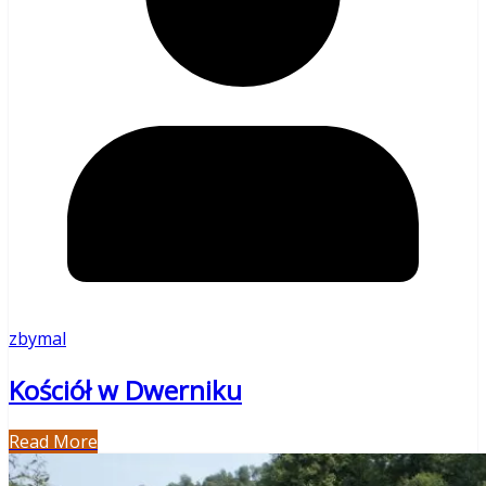
zbymal
Kościół w Dwerniku
Read More