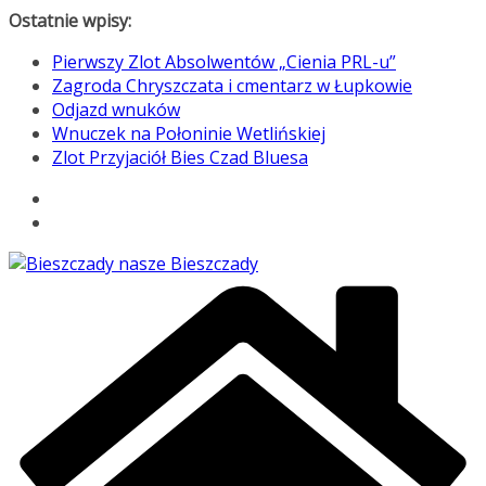
Przejdź
Ostatnie wpisy:
do
Pierwszy Zlot Absolwentów „Cienia PRL-u”
treści
Zagroda Chryszczata i cmentarz w Łupkowie
Odjazd wnuków
Wnuczek na Połoninie Wetlińskiej
Zlot Przyjaciół Bies Czad Bluesa