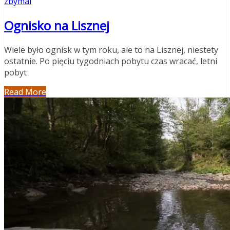
zbymal
Ognisko na Lisznej
Wiele było ognisk w tym roku, ale to na Lisznej, niestety
ostatnie. Po pięciu tygodniach pobytu czas wracać, letni
pobyt
Read More