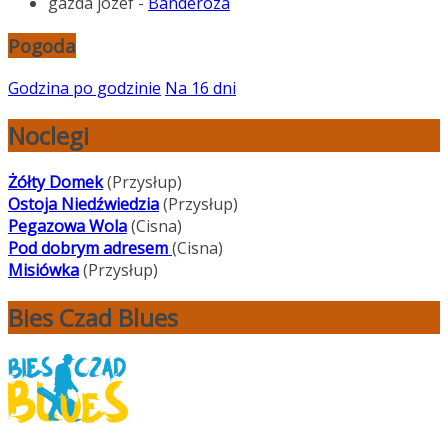
gazda jozef
-
Banderoza
Pogoda
Godzina po godzinie
Na 16 dni
Noclegi
Żółty Domek
(Przysłup)
Ostoja Niedźwiedzia
(Przysłup)
Pegazowa Wola
(Cisna)
Pod dobrym adresem
(Cisna)
Misiówka
(Przysłup)
Bies Czad Blues