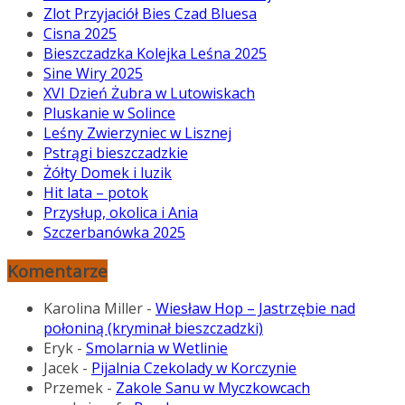
Zlot Przyjaciół Bies Czad Bluesa
Cisna 2025
Bieszczadzka Kolejka Leśna 2025
Sine Wiry 2025
XVI Dzień Żubra w Lutowiskach
Pluskanie w Solince
Leśny Zwierzyniec w Lisznej
Pstrągi bieszczadzkie
Żółty Domek i luzik
Hit lata – potok
Przysłup, okolica i Ania
Szczerbanówka 2025
Komentarze
Karolina Miller
-
Wiesław Hop – Jastrzębie nad
połoniną (kryminał bieszczadzki)
Eryk
-
Smolarnia w Wetlinie
Jacek
-
Pijalnia Czekolady w Korczynie
Przemek
-
Zakole Sanu w Myczkowcach