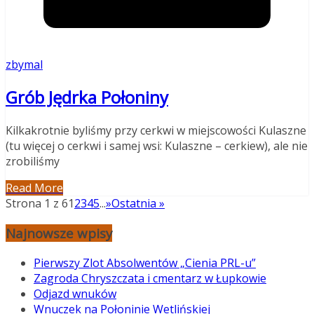
zbymal
Grób Jędrka Połoniny
Kilkakrotnie byliśmy przy cerkwi w miejscowości Kulaszne
(tu więcej o cerkwi i samej wsi: Kulaszne – cerkiew), ale nie
zrobiliśmy
Read More
Strona 1 z 6
1
2
3
4
5
...
»
Ostatnia »
Najnowsze wpisy
Pierwszy Zlot Absolwentów „Cienia PRL-u”
Zagroda Chryszczata i cmentarz w Łupkowie
Odjazd wnuków
Wnuczek na Połoninie Wetlińskiej