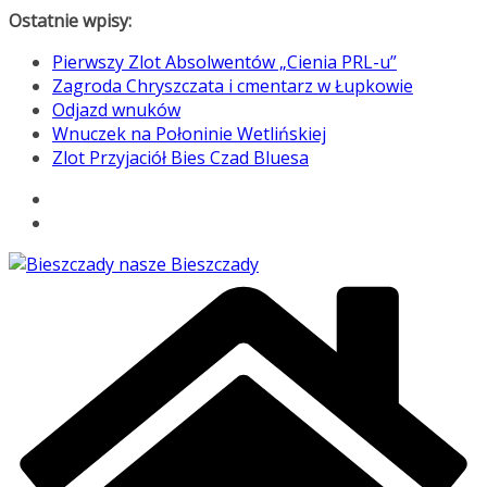
Przejdź
Ostatnie wpisy:
do
Pierwszy Zlot Absolwentów „Cienia PRL-u”
treści
Zagroda Chryszczata i cmentarz w Łupkowie
Odjazd wnuków
Wnuczek na Połoninie Wetlińskiej
Zlot Przyjaciół Bies Czad Bluesa