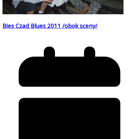
Bies Czad Blues 2011 /obok sceny/