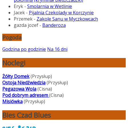
połoniną (kryminał bieszczadzki)
Eryk
-
Smolarnia w Wetlinie
Jacek
-
Pijalnia Czekolady w Korczynie
Przemek
-
Zakole Sanu w Myczkowcach
gazda jozef
-
Banderoza
Pogoda
Godzina po godzinie
Na 16 dni
Noclegi
Żółty Domek
(Przysłup)
Ostoja Niedźwiedzia
(Przysłup)
Pegazowa Wola
(Cisna)
Pod dobrym adresem
(Cisna)
Misiówka
(Przysłup)
Bies Czad Blues