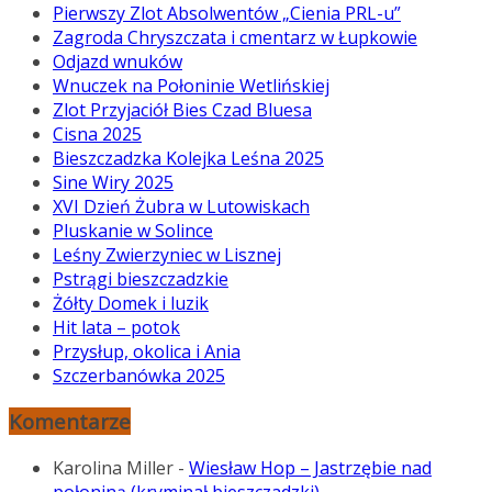
Pierwszy Zlot Absolwentów „Cienia PRL-u”
Zagroda Chryszczata i cmentarz w Łupkowie
Odjazd wnuków
Wnuczek na Połoninie Wetlińskiej
Zlot Przyjaciół Bies Czad Bluesa
Cisna 2025
Bieszczadzka Kolejka Leśna 2025
Sine Wiry 2025
XVI Dzień Żubra w Lutowiskach
Pluskanie w Solince
Leśny Zwierzyniec w Lisznej
Pstrągi bieszczadzkie
Żółty Domek i luzik
Hit lata – potok
Przysłup, okolica i Ania
Szczerbanówka 2025
Komentarze
Karolina Miller
-
Wiesław Hop – Jastrzębie nad