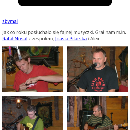
zbymal
Jak co roku posłuchało się fajnej muzyczki. Grał nam m.in.
Rafał Nosal
z zespołem,
Joasia Pilarska
i Alex.