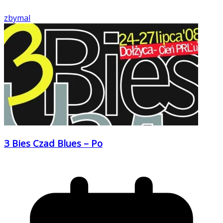
zbymal
3 Bies Czad Blues – Po