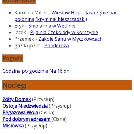
Komentarze
Karolina Miller
-
Wiesław Hop – Jastrzębie nad
połoniną (kryminał bieszczadzki)
Eryk
-
Smolarnia w Wetlinie
Jacek
-
Pijalnia Czekolady w Korczynie
Przemek
-
Zakole Sanu w Myczkowcach
gazda jozef
-
Banderoza
Pogoda
Godzina po godzinie
Na 16 dni
Noclegi
Żółty Domek
(Przysłup)
Ostoja Niedźwiedzia
(Przysłup)
Pegazowa Wola
(Cisna)
Pod dobrym adresem
(Cisna)
Misiówka
(Przysłup)