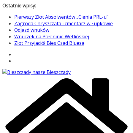
Przejdź
Ostatnie wpisy:
do
Pierwszy Zlot Absolwentów „Cienia PRL-u”
treści
Zagroda Chryszczata i cmentarz w Łupkowie
Odjazd wnuków
Wnuczek na Połoninie Wetlińskiej
Zlot Przyjaciół Bies Czad Bluesa