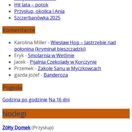
Hit lata – potok
Przysłup, okolica i Ania
Szczerbanówka 2025
Komentarze
Karolina Miller
-
Wiesław Hop – Jastrzębie nad
połoniną (kryminał bieszczadzki)
Eryk
-
Smolarnia w Wetlinie
Jacek
-
Pijalnia Czekolady w Korczynie
Przemek
-
Zakole Sanu w Myczkowcach
gazda jozef
-
Banderoza
Pogoda
Godzina po godzinie
Na 16 dni
Noclegi
Żółty Domek
(Przysłup)