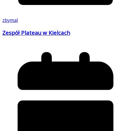
zbymal
Zespół Plateau w Kielcach