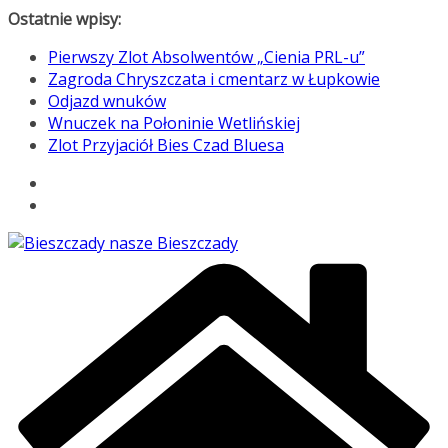
Przejdź
Ostatnie wpisy:
do
Pierwszy Zlot Absolwentów „Cienia PRL-u”
treści
Zagroda Chryszczata i cmentarz w Łupkowie
Odjazd wnuków
Wnuczek na Połoninie Wetlińskiej
Zlot Przyjaciół Bies Czad Bluesa