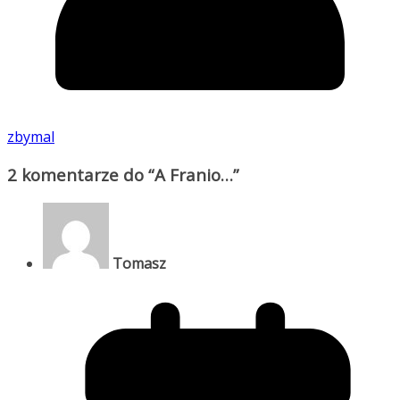
zbymal
2 komentarze do “
A Franio…
”
Tomasz