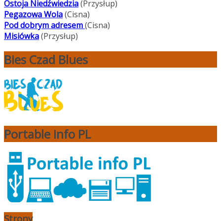
Ostoja Niedźwiedzia
(Przysłup)
Pegazowa Wola
(Cisna)
Pod dobrym adresem
(Cisna)
Misiówka
(Przysłup)
Bies Czad Blues
Portable info PL
Strony