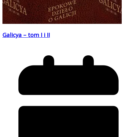
Galicya – tom I i II