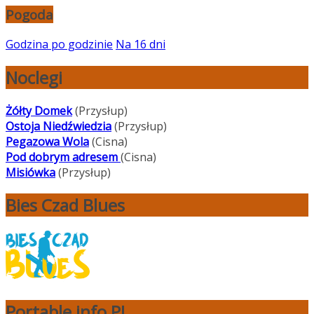
Pogoda
Godzina po godzinie
Na 16 dni
Noclegi
Żółty Domek
(Przysłup)
Ostoja Niedźwiedzia
(Przysłup)
Pegazowa Wola
(Cisna)
Pod dobrym adresem
(Cisna)
Misiówka
(Przysłup)
Bies Czad Blues
Portable info PL