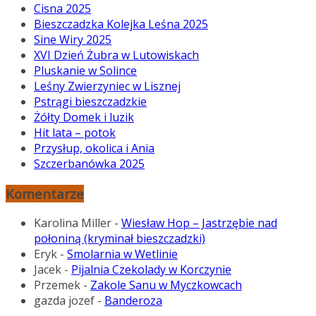
Cisna 2025
Bieszczadzka Kolejka Leśna 2025
Sine Wiry 2025
XVI Dzień Żubra w Lutowiskach
Pluskanie w Solince
Leśny Zwierzyniec w Lisznej
Pstrągi bieszczadzkie
Żółty Domek i luzik
Hit lata – potok
Przysłup, okolica i Ania
Szczerbanówka 2025
Komentarze
Karolina Miller
-
Wiesław Hop – Jastrzębie nad
połoniną (kryminał bieszczadzki)
Eryk
-
Smolarnia w Wetlinie
Jacek
-
Pijalnia Czekolady w Korczynie
Przemek
-
Zakole Sanu w Myczkowcach
gazda jozef
-
Banderoza