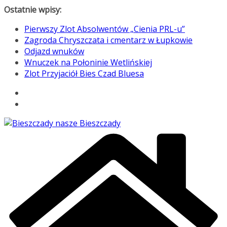
Przejdź
Ostatnie wpisy:
do
Pierwszy Zlot Absolwentów „Cienia PRL-u”
treści
Zagroda Chryszczata i cmentarz w Łupkowie
Odjazd wnuków
Wnuczek na Połoninie Wetlińskiej
Zlot Przyjaciół Bies Czad Bluesa