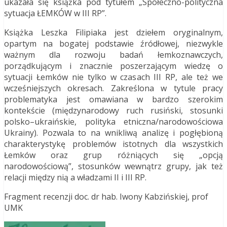
ukazała się książka pod tytułem „Społeczno-polityczna
sytuacja ŁEMKÓW w III RP”.
Książka Leszka Filipiaka jest dziełem oryginalnym,
opartym na bogatej podstawie źródłowej, niezwykle
ważnym dla rozwoju badań łemkoznawczych,
porządkującym i znacznie poszerzającym wiedzę o
sytuacji Łemków nie tylko w czasach III RP, ale też we
wcześniejszych okresach. Zakreślona w tytule pracy
problematyka jest omawiana w bardzo szerokim
kontekście (międzynarodowy ruch rusiński, stosunki
polsko–ukraińskie, polityka etniczna/narodowościowa
Ukrainy). Pozwala to na wnikliwą analizę i pogłębioną
charakterystykę problemów istotnych dla wszystkich
Łemków oraz grup różniących się „opcją
narodowościową”, stosunków wewnątrz grupy, jak też
relacji między nią a władzami II i III RP.
Fragment recenzji doc. dr hab. Iwony Kabzińskiej, prof
UMK