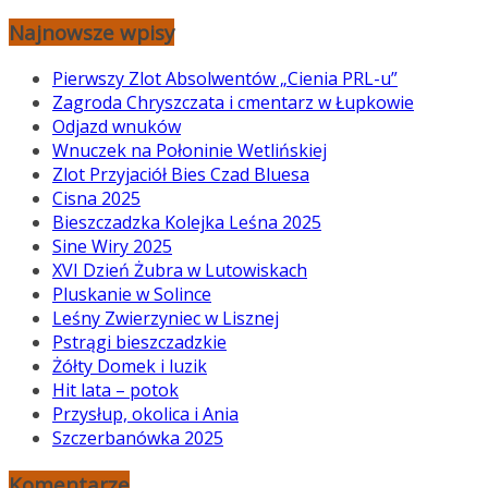
Najnowsze wpisy
Pierwszy Zlot Absolwentów „Cienia PRL-u”
Zagroda Chryszczata i cmentarz w Łupkowie
Odjazd wnuków
Wnuczek na Połoninie Wetlińskiej
Zlot Przyjaciół Bies Czad Bluesa
Cisna 2025
Bieszczadzka Kolejka Leśna 2025
Sine Wiry 2025
XVI Dzień Żubra w Lutowiskach
Pluskanie w Solince
Leśny Zwierzyniec w Lisznej
Pstrągi bieszczadzkie
Żółty Domek i luzik
Hit lata – potok
Przysłup, okolica i Ania
Szczerbanówka 2025
Komentarze