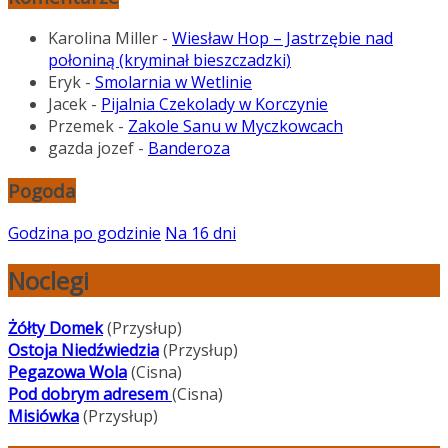
Karolina Miller
-
Wiesław Hop – Jastrzębie nad
połoniną (kryminał bieszczadzki)
Eryk
-
Smolarnia w Wetlinie
Jacek
-
Pijalnia Czekolady w Korczynie
Przemek
-
Zakole Sanu w Myczkowcach
gazda jozef
-
Banderoza
Pogoda
Godzina po godzinie
Na 16 dni
Noclegi
Żółty Domek
(Przysłup)
Ostoja Niedźwiedzia
(Przysłup)
Pegazowa Wola
(Cisna)
Pod dobrym adresem
(Cisna)
Misiówka
(Przysłup)