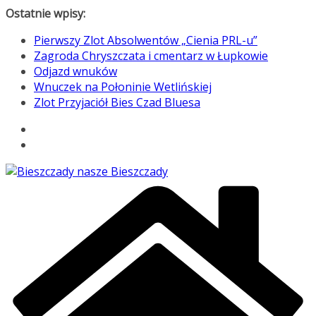
Przejdź
Ostatnie wpisy:
do
Pierwszy Zlot Absolwentów „Cienia PRL-u”
treści
Zagroda Chryszczata i cmentarz w Łupkowie
Odjazd wnuków
Wnuczek na Połoninie Wetlińskiej
Zlot Przyjaciół Bies Czad Bluesa